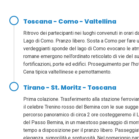
Toscana - Como - Valtellina
Ritrovo dei partecipanti nei luoghi convenuti in orari da
Lago di Como. Pranzo libero. Sosta a Como per fare un
verdeggianti sponde del lago di Como evocano le atmo
romane emergono nell’ordinato reticolato di vie del suo
fortificazioni, porte ed edifici. Proseguimento per l’
Cena tipica valtellinese e pernottamento.
Tirano - St. Moritz - Toscana
Prima colazione. Trasferimento alla stazione ferroviar
il celebre Trenino rosso del Bernina con le sue sugg
percorso panoramico di circa 2 ore costeggeremo il La
del Passo Bernina, in un maestoso paesaggio di montag
tempo a disposizione per il pranzo libero. Passeggiata
eleganza, signorilità e sontuosità. Nel pomeriggio part