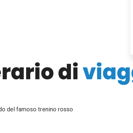
erario di
viag
o del famoso trenino rosso