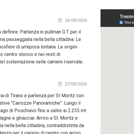
26/09/2026
 definire. Partenza in pullman G.T. per il
a passeggiata nella bella cittadina. Le
sfere di un’epoca lontana. Le origini
 centro storico e nei resti di
hotel sistemazione nelle camere riservate.
27/09/2026
ia di Tirano e partenza per St Moritz con
estive “Carrozze Panoramiche”. Lungo il
go di Poschiavo fino a salire ai 2.255 mt
ne e ghiacciai. Arrivo a St. Moritz e
 nella bella cittadina, contraddistinta da
enza per il viaggio di rientro con arrivo